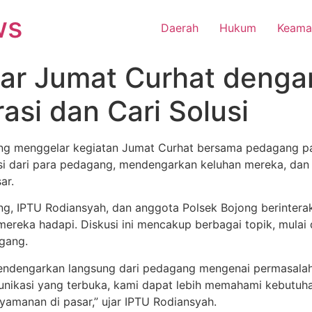
ws
Daerah
Hukum
Keama
lar Jumat Curhat deng
asi dan Cari Solusi
ng menggelar kegiatan Jumat Curhat bersama pedagang pas
asi dari para pedagang, mendengarkan keluhan mereka, da
ar.
ong, IPTU Rodiansyah, dan anggota Polsek Bojong berinter
eka hadapi. Diskusi ini mencakup berbagai topik, mulai d
gang.
endengarkan langsung dari pedagang mengenai permasalah
ikasi yang terbuka, kami dapat lebih memahami kebutuha
manan di pasar,” ujar IPTU Rodiansyah.